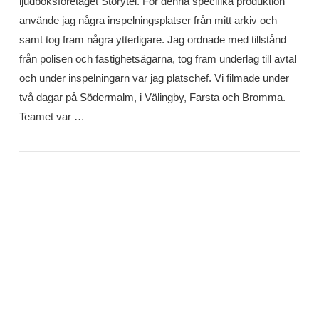
ljudboksföretaget Storytel. För denna specifika produktion
använde jag några inspelningsplatser från mitt arkiv och
samt tog fram några ytterligare. Jag ordnade med tillstånd
från polisen och fastighetsägarna, tog fram underlag till avtal
och under inspelningarn var jag platschef. Vi filmade under
två dagar på Södermalm, i Välingby, Farsta och Bromma.
Teamet var …