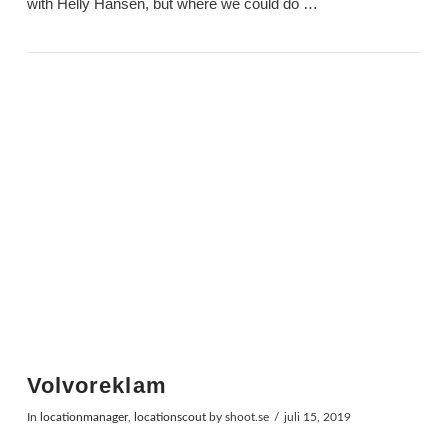
with Helly Hansen, but where we could do …
Volvoreklam
In
locationmanager
,
locationscout
by shoot.se
juli 15, 2019